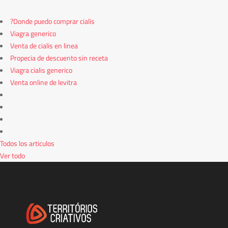
?Donde puedo comprar cialis
Viagra generico
Venta de cialis en linea
Propecia de descuento sin receta
Viagra cialis generico
Venta online de levitra
Todos los articulos
Ver todo