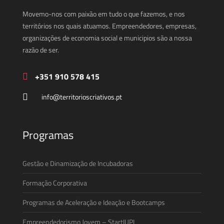
Movemo-nos com paixão em tudo o que fazemos, e nos
territórios nos quais atuamos. Empreendedores, empresas,
organizações de economia social e municipios são a nossa
razão de ser.
+351 910 578 415
info@territorioscriativos.pt
Programas
Gestão e Dinamização de Incubadoras
Formação Corporativa
Programas de Aceleração e Ideação e Bootcamps
Empreendedorismo Jovem – StartIUPI