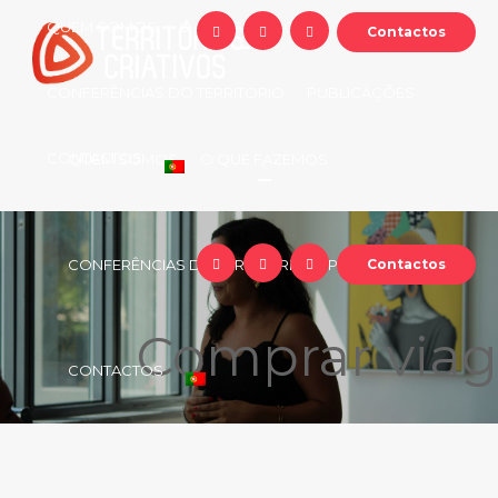
QUEM SOMOS
O QUE FAZEMOS
Contactos
CONFERÊNCIAS DO TERRITÓRIO
PUBLICAÇÕES
CONTACTOS
QUEM SOMOS
O QUE FAZEMOS
CONFERÊNCIAS DO TERRITÓRIO
PUBLICAÇÕES
Contactos
Comprar viag
CONTACTOS