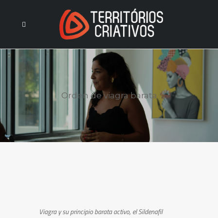
Orden de viagra barata
Viagra y su principio
barata
activo, el Sildenafil