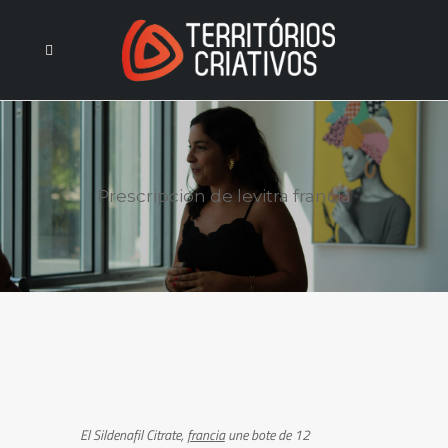
Prescripcion de levitra francia
El Sildenafil Citrate,
francia
une bote de
12