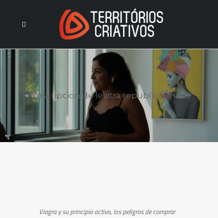
Prescripcion de levitra republica checa
Viagra y su principio
activo, los peligros
de
comprar