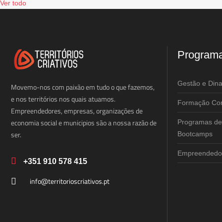
Ver todo
Program
Gestão e Din
Movemo-nos com paixão em tudo o que fazemos,
e nos territórios nos quais atuamos.
Formação Cor
Empreendedores, empresas, organizações de
economia social e municipios são a nossa razão de
Programas de
ser.
Bootcamps
Empreendedor
+351 910 578 415
info@territorioscriativos.pt