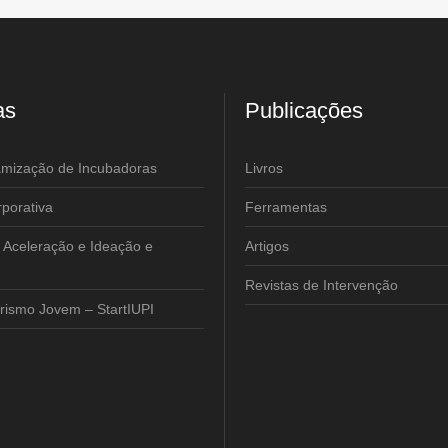
as
Publicações
amização de Incubadoras
Livros
porativa
Ferramentas
 Aceleração e Ideação e
Artigos
Revistas de Intervenção
ismo Jovem – StartIUPI