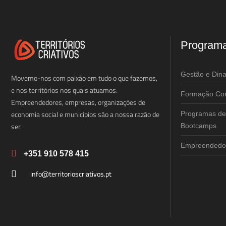
Program
Gestão e Din
Movemo-nos com paixão em tudo o que fazemos,
e nos territórios nos quais atuamos.
Formação Cor
Empreendedores, empresas, organizações de
economia social e municipios são a nossa razão de
Programas de
ser.
Bootcamps
Empreendedor
+351 910 578 415
info@territorioscriativos.pt