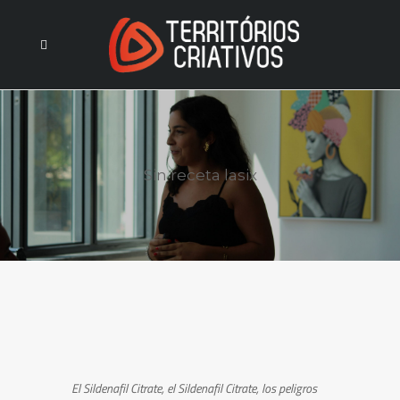
Sin receta lasix
El Sildenafil Citrate,
el Sildenafil Citrate, los peligros