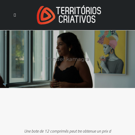
Vender kamagra
Une bote de 12 comprimés peut tre
obtenue un prix
d