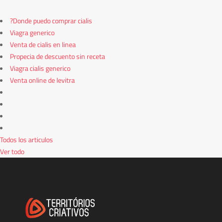
?Donde puedo comprar cialis
Viagra generico
Venta de cialis en linea
Propecia de descuento sin receta
Viagra cialis generico
Venta online de levitra
Todos los articulos
Ver todo