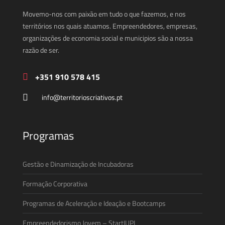
Movemo-nos com paixão em tudo o que fazemos, e nos
territórios nos quais atuamos. Empreendedores, empresas,
organizações de economia social e municipios são a nossa
razão de ser.
+351 910 578 415
info@territorioscriativos.pt
Programas
Gestão e Dinamização de Incubadoras
Formação Corporativa
Programas de Aceleração e Ideação e Bootcamps
Empreendedorismo Jovem – StartIUPI