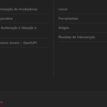
amização de Incubadoras
Livros
porativa
Ferramentas
 Aceleração e Ideação e
Artigos
Revistas de Intervenção
ismo Jovem – StartIUPI
os