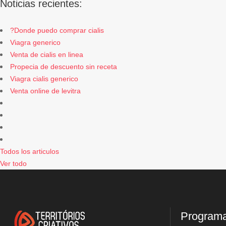
Noticias recientes:
?Donde puedo comprar cialis
Viagra generico
Venta de cialis en linea
Propecia de descuento sin receta
Viagra cialis generico
Venta online de levitra
Todos los articulos
Ver todo
Program