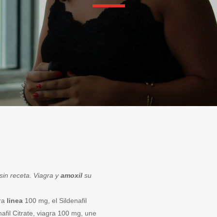
sin receta. Viagra y
amoxil
su
gra
linea
100 mg, el
Sildenafil
afil Citrate, viagra 100 mg, une