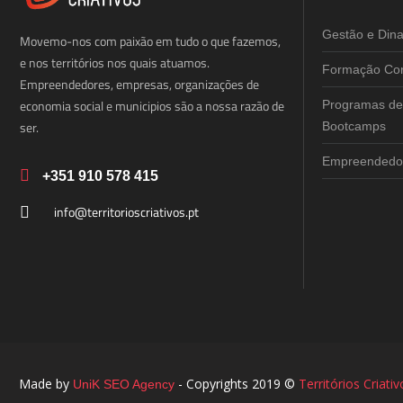
Gestão e Din
Movemo-nos com paixão em tudo o que fazemos,
e nos territórios nos quais atuamos.
Formação Cor
Empreendedores, empresas, organizações de
economia social e municipios são a nossa razão de
Programas de
ser.
Bootcamps
Empreendedor
+351 910 578 415
info@territorioscriativos.pt
Made by
- Copyrights 2019 ©
Territórios Criativ
UniK SEO Agency