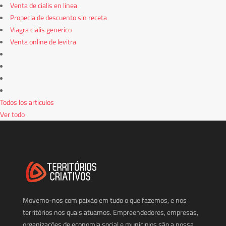
Venta de cialis en linea
Propecia de descuento sin receta
Viagra cialis generico
Venta online de levitra
Todos los articulos
Ver todo
Movemo-nos com paixão em tudo o que fazemos, e nos
territórios nos quais atuamos. Empreendedores, empresas,
organizações de economia social e municipios são a nossa