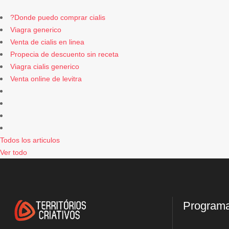
?Donde puedo comprar cialis
Viagra generico
Venta de cialis en linea
Propecia de descuento sin receta
Viagra cialis generico
Venta online de levitra
Todos los articulos
Ver todo
Program