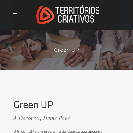
Green UP
Green UP
A Decorrer, Home Page
O Green UP é um programa de ideação que apoia no